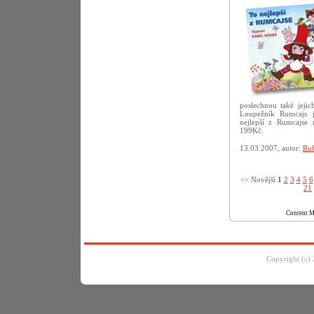
poslechnou také jejic
Loupežník Rumcajs j
nejlepší z Rumcajse
199Kč.
13.03.2007, autor:
Rob
<< Novější­
1
2
3
4
5
6
21
Content 
Copyright (c