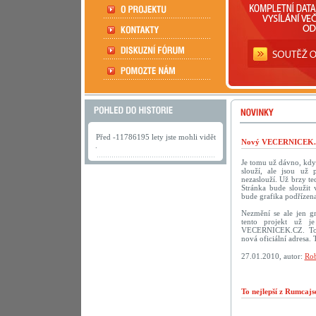
Před -11786195 lety jste mohli vidět
Nový VECERNICEK.c
.
Je tomu už dávno, kdy
slouží, ale jsou už 
nezaslouží. Už brzy te
Stránka bude sloužit
bude grafika podřízena
Nezmění se ale jen g
tento projekt už je
VECERNICEK.CZ. To 
nová oficiální adresa.
27.01.2010, autor:
Rob
To nejlepší z Rumcaj