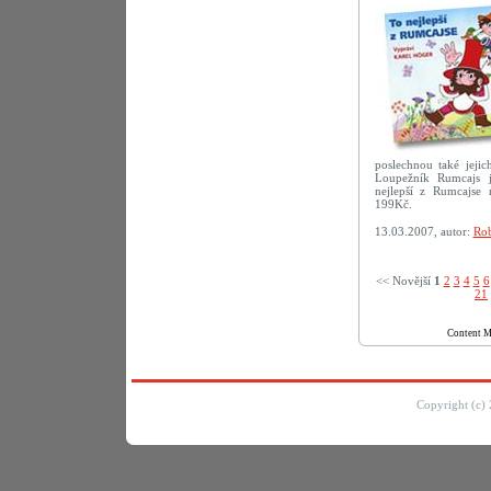
poslechnou také jejic
Loupežník Rumcajs j
nejlepší z Rumcajse
199Kč.
13.03.2007, autor:
Rob
<< Novější­
1
2
3
4
5
6
21
Content 
Copyright (c