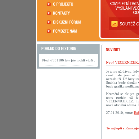
Před -7831186 lety jste mohli vidět .
Nový VECERNICEK.c
Je tomu už dávno, kdy
slouží, ale jsou už 
nezaslouží. Už brzy te
Stránka bude sloužit
bude grafika podřízena
Nezmění se ale jen g
tento projekt už je
VECERNICEK.CZ. To 
nová oficiální adresa.
27.01.2010, autor:
Rob
To nejlepší z Rumcaj