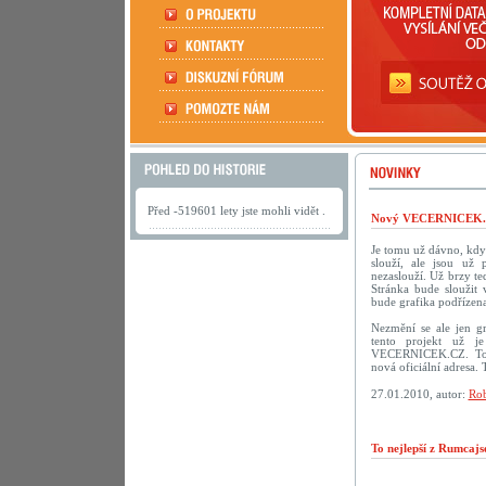
Před -519601 lety jste mohli vidět .
Nový VECERNICEK.c
Je tomu už dávno, kdy
slouží, ale jsou už 
nezaslouží. Už brzy te
Stránka bude sloužit
bude grafika podřízena
Nezmění se ale jen g
tento projekt už je
VECERNICEK.CZ. To 
nová oficiální adresa.
27.01.2010, autor:
Rob
To nejlepší z Rumcaj