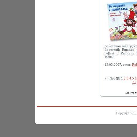
poslechnou také jejic
Loupežník Rumcajs j
nejlepší z Rumcajse
199Kč.
13.03.2007, autor:
Rob
<< Novější­
1
2
3
4
5
6
21
Content 
Copyright (c