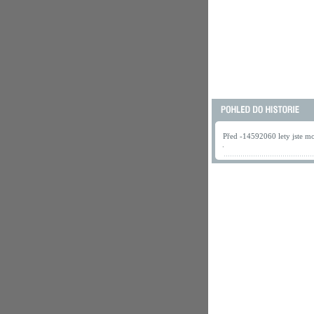
Před -14592060 lety jste mo
.