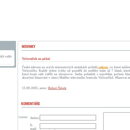
hli vidět
Večerníček na přání
Česká televize na svých internetových stránkách pořádá
anketu
, ve které můžet
Večerníčky. Každý týden (vždy od pondělí do neděle) máte až 7 hlasů, kter
které byste rádi viděli na obrazovce. Sedm pohádek s největším počtem hla
skončení hlasování v rámci Malého televizního festivalu Večerníčků. Hlasovat 
15.09.2005, autor:
Robert Štípek
Content
Jméno:
E-
mail: