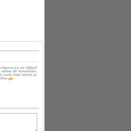
e hlasovat pro své oblíbené
é můžete dát Večerníčkům,
sů uvede česká televize po
můžete
zde
.