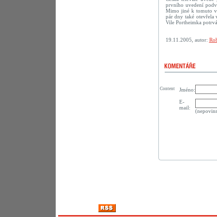
prvního uvedení podve
Mimo jiné k tomuto vý
pár dny také otevřela
Vile Portheimka potrvá
19.11.2005, autor:
Rob
Content
Jméno:
E-
mail:
(nepovin