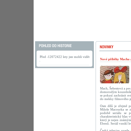
Před -12072422 lety jste mohli vidět
Nové příběhy Macha a 
.
Mach, Šebestová a pes 
domorodým kouzelníkem
se pokusí zachránit s
do mekky filmového 
Osm dílů je zřejmě po
Miloše Macourka se za
podobě seriálu se p
charakteristický hlas 
který je nejen známým
Ebenů. Seriál vznikl le
Česká televize uvede