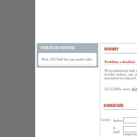
Před -1627640 lety jste mohli vidět .
Problémy s databází
Při prohledávání naší
úvodní stránce, jste
pracujeme na nápravě.
22.12.2005, autor:
Rob
Content
Jméno:
E-
mail:
(nepovin