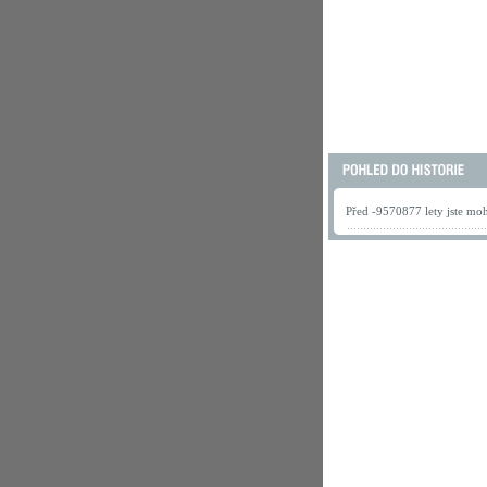
Před -9570877 lety jste mohl