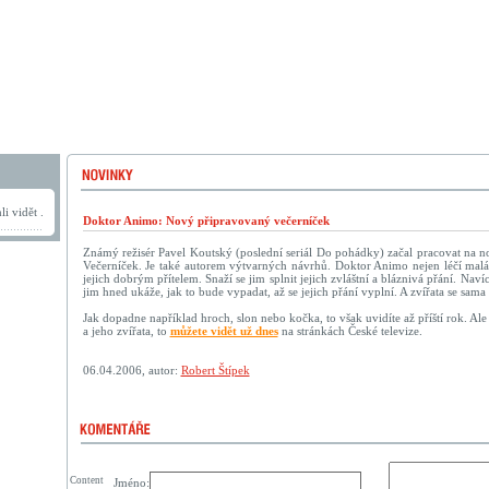
i vidět .
Doktor Animo: Nový připravovaný večerníček
Známý režisér Pavel Koutský (poslední seriál Do pohádky) začal pracovat na n
Večerníček. Je také autorem výtvarných návrhů. Doktor Animo nejen léčí malá a
jejich dobrým přítelem. Snaží se jim splnit jejich zvláštní a bláznivá přání. Naví
jim hned ukáže, jak to bude vypadat, až se jejich přání vyplní. A zvířata se sam
Jak dopadne například hroch, slon nebo kočka, to však uvidíte až příští rok. Al
a jeho zvířata, to
můžete vidět už dnes
na stránkách České televize.
06.04.2006, autor:
Robert Štípek
Content
Jméno: