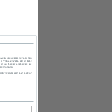
ovém kresleném seriálu pro
 velká zvířata, ale je také
c je tak hodný a šikovný, že
a rozhodnou.
e jak vypadá sám pan doktor