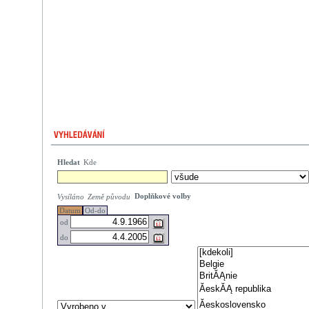
Hledat
Kde
Doplňkové volby
Vysíláno
Země původu
Datum
Od-do
od
do