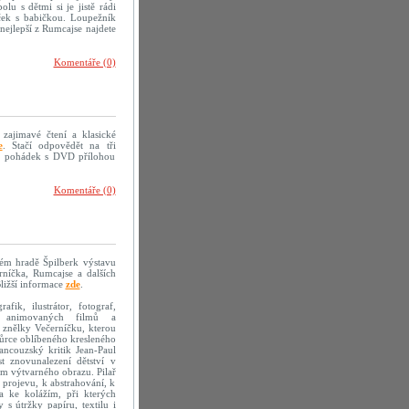
olu s dětmi si je jistě rádi
eček s babičkou. Loupežník
nejlepší z Rumcajse najdete
Komentáře (0)
 zajimavé čtení a klasické
e
. Stačí odpovědět na tři
mě pohádek s DVD přílohou
Komentáře (0)
kém hradě Špilberk výstavu
erníčka, Rumcajse a dalších
ližší informace
zde
.
fik, ilustrátor, fotograf,
sér animovaných filmů a
 znělky Večerníčku, kterou
vůrce oblíbeného kresleného
ancouzský kritik Jean-Paul
t znovunalezení dětství v
em výtvarného obrazu. Pilař
 projevu, k abstrahování, k
la ke kolážím, při kterých
s útržky papíru, textilu i