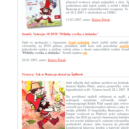
připravil zvukový přepis nejlepších z nich. Sp
poslechnou také jejich rodiče a určitě i děd
Rumcajs je totiž večerníčkovský evergreen. To 
od 16.3.2007 v obchodech za 199Kč.
13.03.2007, autor:
Robert Štípek
Soutěž: Vyhrajte 10 DVD "Příběhy cvrčka a štěňátka"
Opět ve spolupráci s časopisem
Země pohádek
, který každý měsíc přináší
večerníčky na DVD příloze, přinášíme další kolo naší pravidelné
soutěž
jednoduché otázky a můžete vyhrát jedno z deseti nejnovějších vydání Ze
"
Příběhy cvrčka a štěňátka
". Soutěž najdete
zde
.
26.01.2007, autor:
Robert Štípek
Výstava: Jak se Rumcajs dostal na Špilberk
Ještě několik dnů můžete navštívit na brněns
ilustrací Radka Pilaře, autora postavičky več
legendárních tváří. Výstava končí 28.1.2007. B
Do povědomí nejširší veřejnosti se malíř, gra
scénograf, scenárista, výtvarník, reži
videoprogramů Radek Pilař zapsal jako tvůrce
vytvořil pro Československou televizi a jako t
seriálu příběhů O loupežníku Rumcajsovi. Fr
Fargier oceňoval na Pilařově práci schopnos
umění; Jan Kříž jej nazval všestranným básník
ve své tvorbě inklinoval k volnosti výtvarného
symbolické zkratce. Jeho hravost jej přived
kombinoval liniovou kresbu a barevné plochy 