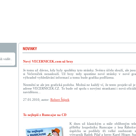
i vidět .
Nový VECERNICEK.com už brzy
Je tomu už dávno, kdy byly spuštěny tyto stránky. Svému účelu slouží, ale jso
si Večerníček nezaslouží. Už brzy tedy spustíme nové stránky v nové graf
výhradně vyhledávání informací a tomu bude grafika podřízena.
Nezmění se ale jen grafická podoba. Možná ne každý ví, že tento projekt už je 
adrese VECERNICEK.CZ. To bude od spolu s novými strankami i nová oficiáln
naviděnou...
27.01.2010, autor:
Robert Štípek
To nejlepší z Rumcajse na CD
K dnes už klasickým a stále oblíbeným tel
příběhy loupežníka Rumcajse z lesa Řáholce
úspěchu se podílely tři velké osobnosti: s
výtvarník Radek Pilař a herec Karel Höger. Su