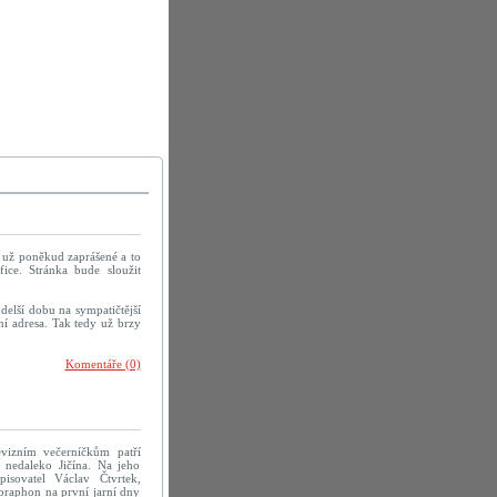
u už poněkud zaprášené a to
ice. Stránka bude sloužit
delší dobu na sympatičtější
í adresa. Tak tedy už brzy
Komentáře (0)
evizním večerníčkům patří
 nedaleko Jičína. Na jeho
pisovatel Václav Čtvrtek,
praphon na první jarní dny