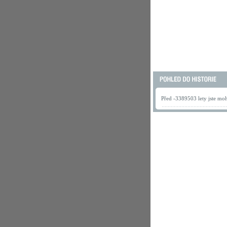
Před -3389503 lety jste mohl