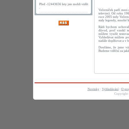
Před -12443656 lety jste mohli vidět
.
Večerníček patří mezi 
televize). Od roku 1
roce 2005 tedy Večerní
staly legendy, mnohé 
Rádi bychom uchovali
důvod, proč vznikl t
můžete využít testov
Vyhledávat můžete po
nadále doplňovat a v 
Doufáme, že jsme vám
Budeme vděční za jaké
Novinky
:
Vyhledávání
:
O pro
Copyright