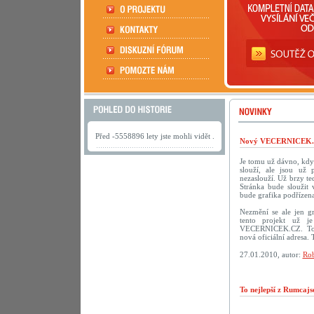
Před -5558896 lety jste mohli vidět .
Nový VECERNICEK.c
Je tomu už dávno, kdy
slouží, ale jsou už 
nezaslouží. Už brzy te
Stránka bude sloužit
bude grafika podřízena
Nezmění se ale jen g
tento projekt už je
VECERNICEK.CZ. To 
nová oficiální adresa.
27.01.2010, autor:
Rob
To nejlepší z Rumcaj