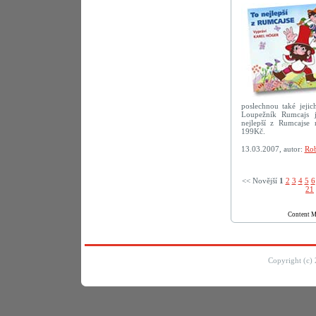
poslechnou také jejic
Loupežník Rumcajs j
nejlepší z Rumcajse
199Kč.
13.03.2007, autor:
Rob
<< Novější­
1
2
3
4
5
6
21
Content 
Copyright (c