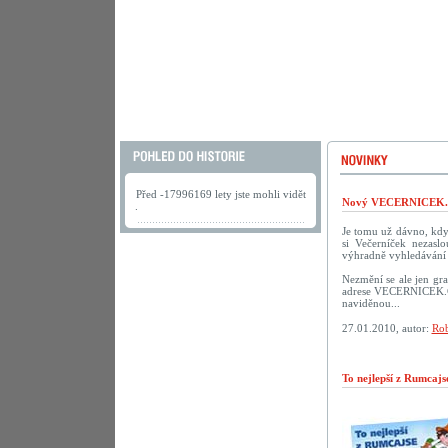
Před -17996169 lety jste mohli vidět
Nový VECERNICEK.c
.
Je tomu už dávno, kdy 
si Večerníček nezasl
výhradně vyhledávání 
Nezmění se ale jen gra
adrese VECERNICEK.CZ.
naviděnou...
27.01.2010, autor:
Rob
To nejlepší z Rumcaj