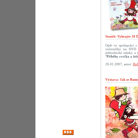
Soutěž: Vyhrajte 10 
Opět ve spolupráci 
večerníčky na DVD p
jednoduché otázky a 
"
Příběhy cvrčka a ště
26.01.2007, autor:
Rob
Výstava: Jak se Rumca