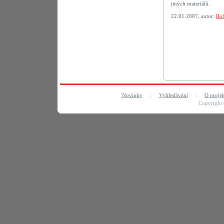
jiných materiálů.
22.01.2007, autor:
Rob
Novinky
:
Vyhledávání
:
O proje
Copyright