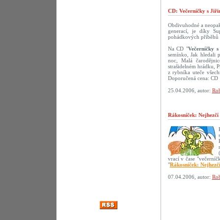
CD: Večerníčky s Jiř
Obdivuhodné a neopako
generací, je díky S
pohádkových příběhů s 
Na CD "
Večerníčky s
semínko, Jak hledali 
noc, Malá čarodějni
strašidelném hrádku, 
z rybníka uteče všech
Doporučená cena: CD 
25.04.2006, autor:
Rob
Rákosníček: Nejhezčí
vrací v čase "večerní
"
Rákosníček: Nejhezč
07.04.2006, autor:
Rob