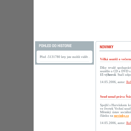
Před -5131780 lety jste mohli vidět .
Vélká soutěž o večer
Díky trvalé spoluprá
soutěže o CD a DVD s 
15 výherců
. Stačí odp
14.05.2006, autor:
Rob
Soud uznal práva Štá
Spejbl s Hurvínkem ko
ve čtvrtek Vrchní soud
Městský ústav sociáln
článku na
novinky.cz
14.05.2006, autor:
Rob