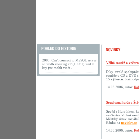
2003: Can't connect to MySQL server
Vélká soutěž o večer
on 's5db.ehosting.cz' (10061)Před 0
lety jste mohli vidět .
Díky trvalé spoluprá
soutěže o CD a DVD s 
15 výherců
. Stačí odp
14.05.2006, autor:
Rob
Soud uznal práva Štá
Spejbl s Hurvínkem ko
ve čtvrtek Vrchní soud
Městský ústav sociáln
článku na
novinky.cz
14.05.2006, autor:
Rob