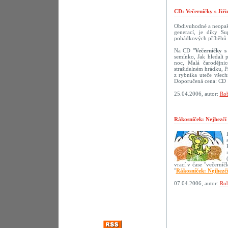
CD: Večerníčky s Jiř
Obdivuhodné a neopako
generací, je díky S
pohádkových příběhů s 
Na CD "
Večerníčky s
semínko, Jak hledali 
noc, Malá čarodějni
strašidelném hrádku, 
z rybníka uteče všech
Doporučená cena: CD 
25.04.2006, autor:
Rob
Rákosníček: Nejhezčí
vrací v čase "večerní
"
Rákosníček: Nejhezč
07.04.2006, autor:
Rob