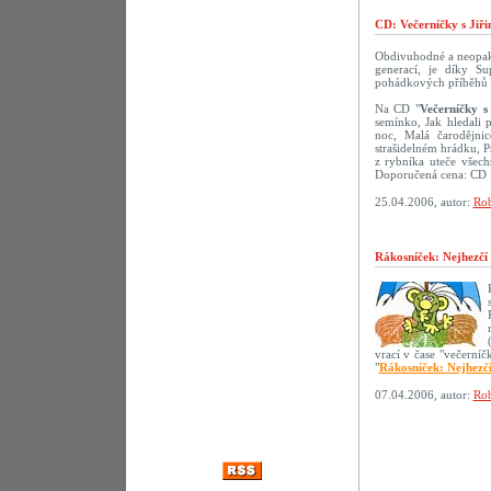
CD: Večerníčky s Jiř
Obdivuhodné a neopako
generací, je díky S
pohádkových příběhů s 
Na CD "
Večerníčky s
semínko, Jak hledali 
noc, Malá čarodějni
strašidelném hrádku, 
z rybníka uteče všech
Doporučená cena: CD 
25.04.2006, autor:
Rob
Rákosníček: Nejhezčí
vrací v čase "večerní
"
Rákosníček: Nejhezč
07.04.2006, autor:
Rob