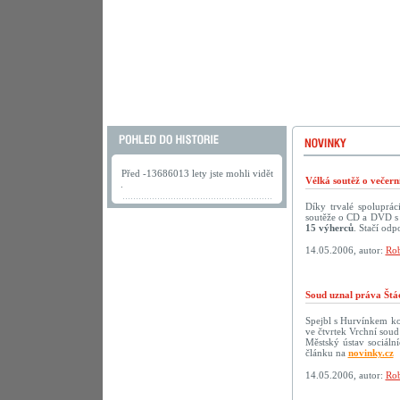
Před -13686013 lety jste mohli vidět
Vélká soutěž o večer
.
Díky trvalé spoluprá
soutěže o CD a DVD s 
15 výherců
. Stačí odp
14.05.2006, autor:
Rob
Soud uznal práva Štá
Spejbl s Hurvínkem ko
ve čtvrtek Vrchní soud
Městský ústav sociáln
článku na
novinky.cz
14.05.2006, autor:
Rob