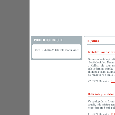
Před -19678724 lety jste mohli vidět
Břetislav Pojar se ro
.
Dvaaosmdesátiletý reži
přes šedesát let. Nesmr
u Kolína, ale svůj u
celovečerním snímku 
chvilku a velmi zajíma
do rozhovoru s touto 
22.03.2006, autor:
SU
Další kolo pravideln
Ve spolupráci s firm
soutěž, kde můžete te
nebo časopis Země po
11.03.2006, autor:
Rob