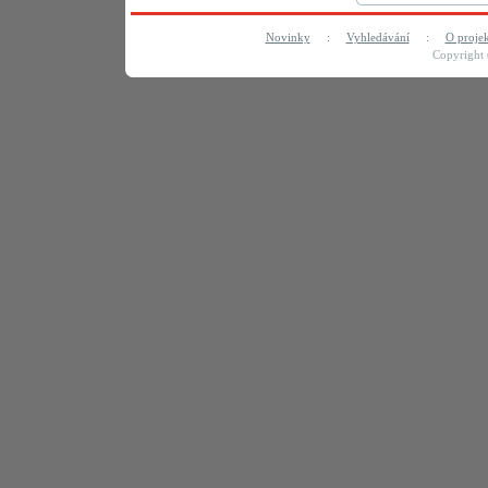
Novinky
:
Vyhledávání
:
O proje
Copyright