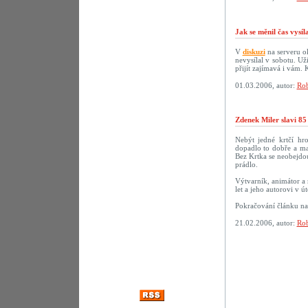
Jak se měnil čas vysí
V
diskuzi
na serveru ok
nevysílal v sobotu. U
přijít zajímavá i vám.
01.03.2006, autor:
Rob
Zdenek Miler slavi 85
Nebýt jedné krtčí hr
dopadlo to dobře a ma
Bez Krtka se neobejdou
prádlo.
Výtvarník, animátor a 
let a jeho autorovi v 
Pokračování článku n
21.02.2006, autor:
Rob