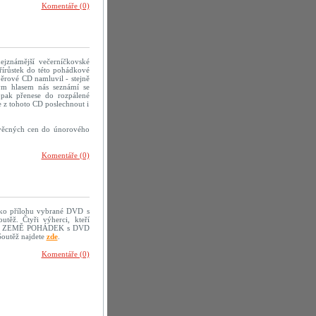
Komentáře (0)
ejznámější večerníčkovské
řírůstek do této pohádkové
ěrové CD namluvil - stejně
ým hlasem nás seznámí se
pak přenese do rozpálené
 z tohoto CD poslechnout i
 věcných cen do únorového
Komentáře (0)
jako přílohu vybrané DVD s
těž. Čtyři výherci, kteří
sopisu ZEMĚ POHÁDEK s DVD
Soutěž najdete
zde
.
Komentáře (0)