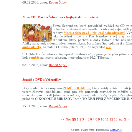
08.02.2006, autor:
Robert Štípek
Nové CD: Mach a Šebestová - Nejlepší dobrodružství
Firma Supraphon, která pravidelně vydává na CD ty n
pohádky, v těchto dnech uvedla na trh svůj nejnovější p
rodiny:
Mach a Šebestová - Nejlepší dobrodružství
. Výb
jako televizní příběhy - Petr Nárožný a svým typick
školníkem, který pochází z doby ledové nebo nás nao
Afriky na závody s domorodým kouzelníkem. Na stránce Supraphonu si můžete
audio ukázky
. Samotné CD zakoupíte za 199,- Kč například
zde
.
CD: "Mach a Šebestová - Nejlepší dobrodružství" připravujeme jako jednu z
kola
soutěže
na vecernicek.com, které odstartuje 16.2. Těšte se.
02.02.2006, autor:
Robert Štípek
Soutěž o DVD s Večerníčky
Díky spolupráci s časopisem
ZEMĚ POHÁDEK
, který každý měsíc přináší 
večerníčkovými pohádkami, jsme pro vás připravili pravidelnou měsíční sou
správně odpoví na tři jednoduché otázky, získají jedno ze čtyř vydání ča
přílohou
O KOCOURU MIKEŠOVI
nebo
TO NEJLEPŠÍ Z VEČERNÍČKŮ
. 
15.01.2006, autor:
Robert Štípek
<< Novější­
1
2
3
4
5
6
7
8
9
10
11
12
13
Starší >>
Content Management Powered by
CuteNews