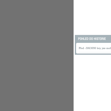
Před -3063090 lety jste mohl