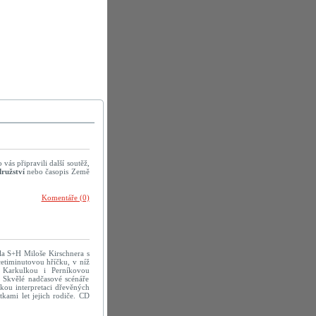
vás připravili další soutěž,
ružství
nebo časopis Země
Komentáře (0)
dla S+H Miloše Kirschnera s
icetiminutovou hříčku, v níž
 Karkulkou i Perníkovou
. Skvělé nadčasové scénáře
kou interpretaci dřevěných
tkami let jejich rodiče. CD