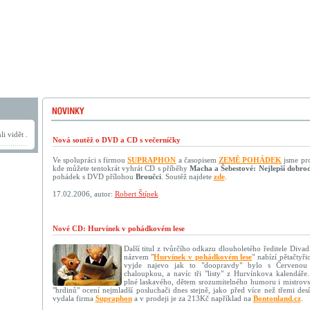
i vidět .
Nová soutěž o DVD a CD s večerníčky
Ve spolupráci s firmou
SUPRAPHON
a časopisem
ZEMĚ POHÁDEK
jsme pro 
kde můžete tentokrát vyhrát CD s příběhy
Macha a Šebestové: Nejlepší dobrod
pohádek s DVD přílohou
Broučci
. Soutěž najdete
zde
.
17.02.2006, autor:
Robert Štípek
Nové CD: Hurvínek v pohádkovém lese
Další titul z tvůrčího odkazu dlouholetého ředitele Diva
názvem "
Hurvínek v pohádkovém lese
" nabízí pětačtyř
vyjde najevo jak to "doopravdy" bylo s Červenou
chaloupkou, a navíc tři "listy" z Hurvínkova kalendáře
plné laskavého, dětem srozumitelného humoru i mistrovs
"hrdinů" ocení nejmladší posluchači dnes stejně, jako před více než třemi desí
vydala firma
Supraphon
a v prodeji je za 213Kč například na
Bontonland.cz
.