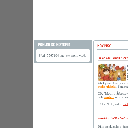
Před -5567184 lety jste mohli vidět .
Nové CD: Mach a Šebe
Afriky na závody s do
audio ukázky
. Samotn
CD: "Mach a Šebestov
kola
soutěže
na vecerni
02.02.2006, autor:
Rob
Soutěž o DVD s Večer
Díky spolupráci s ča