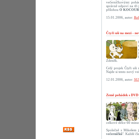
večerníčkovými pohád
správně odpoví na tř
přílohou
O KOCOUR
15.01.2006, autor:
Rob
Čtyři uši na mezi - n
Zdeněk.
Celý projek Čtyři uši
Najde si tento nový ve
12.01.2006, autor:
SU
Země pohádek s DVD 
celkové délce 60 minut
Společně s Mikešem j
večerníčků
". Každé čí