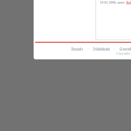
10.01.2006, autor:
Rob
Novinky
:
Vyhledávání
:
O proje
Copyright