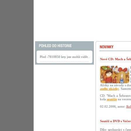
Před -7810850 lety jste mohli vidět .
Nové CD: Mach a Šebe
Afriky na závody s do
audio ukázky
. Samotn
CD: "Mach a Šebestov
kola
soutěže
na vecerni
02.02.2006, autor:
Rob
Soutěž o DVD s Večer
Díky spolupráci s ča