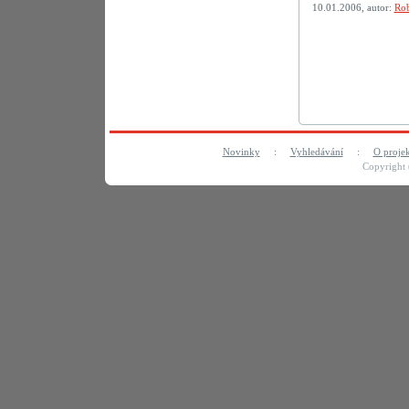
10.01.2006, autor:
Rob
Novinky
:
Vyhledávání
:
O proje
Copyright