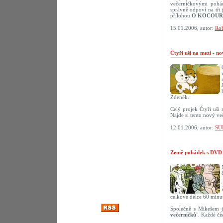
večerníčkovými pohád
správně odpoví na tř
přílohou
O KOCOUR
15.01.2006, autor:
Rob
Čtyři uši na mezi - n
Zdeněk.
Celý projek Čtyři uši
Najde si tento nový ve
12.01.2006, autor:
SU
Země pohádek s DVD 
celkové délce 60 minut
Společně s Mikešem j
večerníčků
". Každé čí