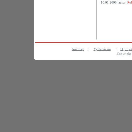
10.01.2006, autor:
Rob
Novinky
:
Vyhledávání
:
O proje
Copyright