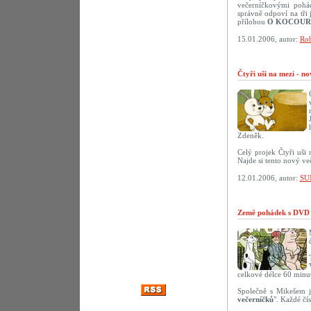
večerníčkovými pohád
správně odpoví na tř
přílohou
O KOCOUR
15.01.2006, autor:
Rob
Čtyři uši na mezi - n
Zdeněk.
Celý projek Čtyři uši
Najde si tento nový ve
12.01.2006, autor:
SU
Země pohádek s DVD 
celkové délce 60 minut
Společně s Mikešem j
večerníčků
". Každé čí