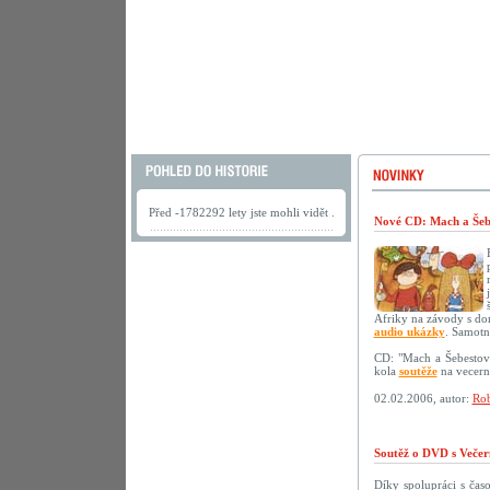
Před -1782292 lety jste mohli vidět .
Nové CD: Mach a Šebe
Afriky na závody s do
audio ukázky
. Samotn
CD: "Mach a Šebestov
kola
soutěže
na vecerni
02.02.2006, autor:
Rob
Soutěž o DVD s Večer
Díky spolupráci s ča