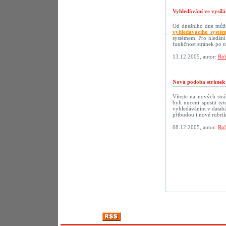
Vyhledávání ve vysílá
Od dnešního dne můžet
vyhledávácího systé
systémem. Pro hledání
funkčnost stránek po 
13.12.2005, autor:
Rob
Nová podoba strán
Vítejte na nových s
byli nuceni spustit t
vyhledáváním v databáz
přibudou i nové rubri
08.12.2005, autor:
Rob