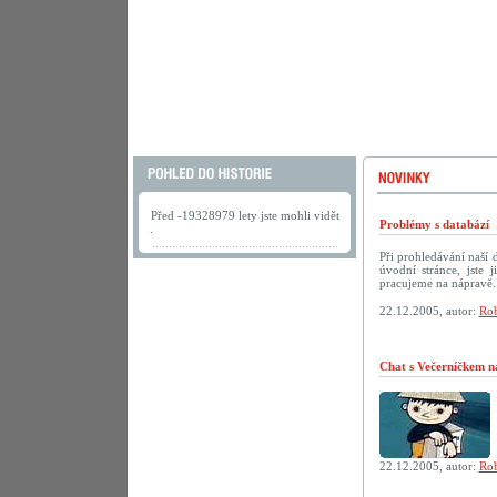
Před -19328979 lety jste mohli vidět
Problémy s databází
.
Při prohledávání naší
úvodní stránce, jste
pracujeme na nápravě.
22.12.2005, autor:
Rob
Chat s Večerníčkem n
22.12.2005, autor:
Rob