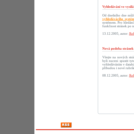
Vyhledávání ve vysílá
Od dnešního dne můžet
vyhledávácího systé
systémem. Pro hledání
funkčnost stránek po 
13.12.2005, autor:
Rob
Nová podoba strán
Vítejte na nových s
byli nuceni spustit t
vyhledáváním v databáz
přibudou i nové rubri
08.12.2005, autor:
Rob