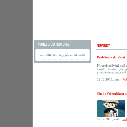
Před -1840655 lety jste mohli vidět .
Problémy s databází
Při prohledávání naší
úvodní stránce, jste
pracujeme na nápravě.
22.12.2005, autor:
Rob
Chat s Večerníčkem n
22.12.2005, autor:
Rob