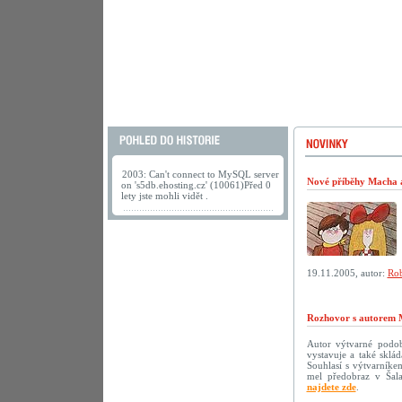
2003: Can't connect to MySQL server
Nové příběhy Macha a 
on 's5db.ehosting.cz' (10061)Před 0
lety jste mohli vidět .
19.11.2005, autor:
Rob
Rozhovor s autorem 
Autor výtvarné podoby
vystavuje a také sklá
Souhlasí s výtvarníke
mel předobraz v Šala
najdete zde
.