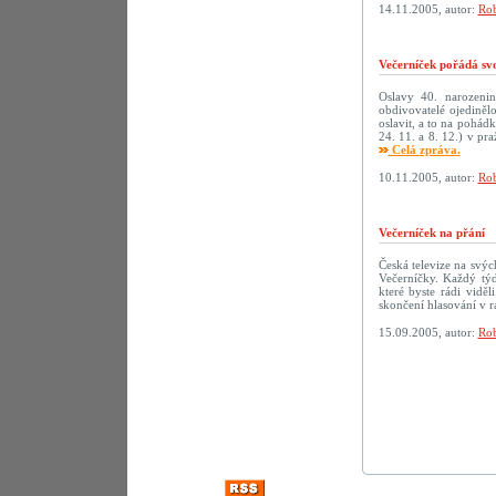
14.11.2005, autor:
Rob
Večerníček pořádá sv
Oslavy 40. narozenin 
obdivovatelé ojediněl
oslavit, a to na pohád
24. 11. a 8. 12.) v p
Celá zpráva.
10.11.2005, autor:
Rob
Večerníček na přání
Česká televize na svý
Večerníčky. Každý tý
které byste rádi vidě
skončení hlasování v r
15.09.2005, autor:
Rob