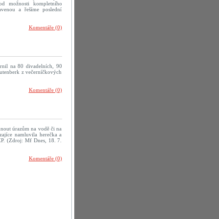
od možnosti kompletního
avenou a řešíme poslední
Komentáře (0)
rnil na 80 divadelních, 90
rautenberk z večerníčkových
Komentáře (0)
yhnout úrazům na vodě či na
zajíce namluvila herečka a
P. (Zdroj: Mf Dnes, 18. 7.
Komentáře (0)