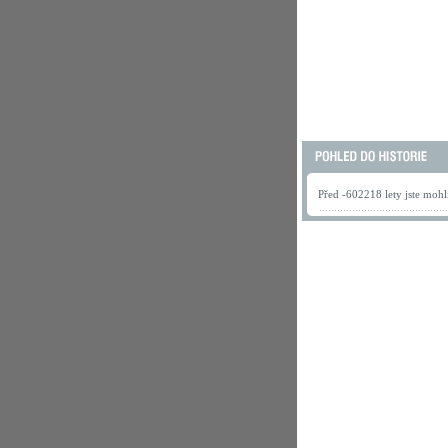
Před -602218 lety jste mohli