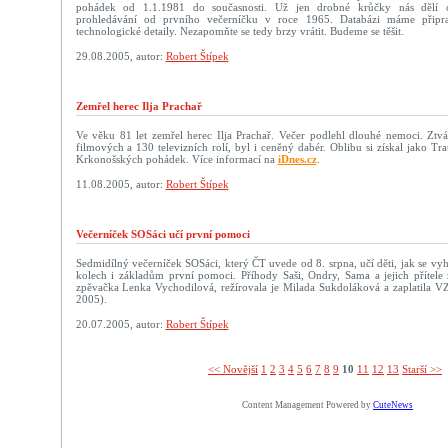
pohádek od 1.1.1981 do současnosti. Už jen drobné krůčky nás dělí 
prohledávání od prvního večerníčku v roce 1965. Databázi máme připr
technologické detaily. Nezapomňte se tedy brzy vrátit. Budeme se těšit.
29.08.2005, autor:
Robert Štípek
Zemřel herec Ilja Prachař
Ve věku 81 let zemřel herec Ilja Prachař. Večer podlehl dlouhé nemoci. Ztvá
filmových a 130 televizních rolí, byl i ceněný dabér. Oblibu si získal jako T
Krkonošských pohádek. Více informací na
iDnes.cz
.
11.08.2005, autor:
Robert Štípek
Večerníček SOSáci učí první pomoci
Sedmidílný večerníček SOSáci, který ČT uvede od 8. srpna, učí děti, jak se v
kolech i základům první pomoci. Příhody Saši, Ondry, Sama a jejich přítele 
zpěvačka Lenka Vychodilová, režírovala je Milada Sukdoláková a zaplatila VZ
2005).
20.07.2005, autor:
Robert Štípek
<< Novější­
1
2
3
4
5
6
7
8
9
10
11
12
13
Starší >>
Content Management Powered by
CuteNews