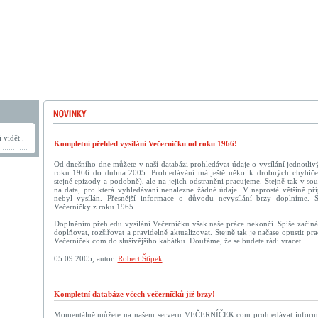
 vidět .
Kompletní přehled vysílání Večerníčku od roku 1966!
Od dnešního dne můžete v naší databázi prohledávat údaje o vysílání jednotliv
roku 1966 do dubna 2005. Prohledávání má ještě několik drobných chybič
stejné epizody a podobně), ale na jejich odstraněni pracujeme. Stejně tak v sou
na data, pro která vyhledávání nenalezne žádné údaje. V naprosté většině př
nebyl vysílán. Přesnější informace o důvodu nevysílání brzy doplníme. 
Večerníčky z roku 1965.
Doplněním přehledu vysílání Večerníčku však naše práce nekončí. Spíše začín
doplňovat, rozšiřovat a pravidelně aktualizovat. Stejně tak je načase opustit p
Večerníček.com do slušivějšího kabátku. Doufáme, že se budete rádi vracet.
05.09.2005, autor:
Robert Štípek
Kompletní databáze včech večerníčků již brzy!
Momentálně můžete na našem serveru VEČERNÍČEK.com prohledávat informac