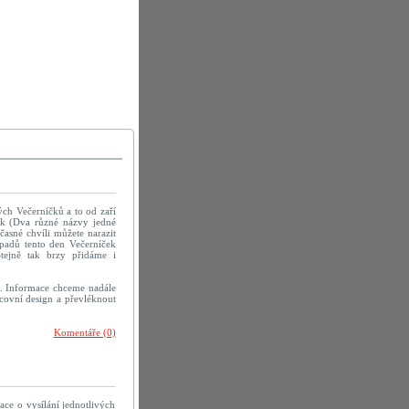
ých Večerníčků a to od zaří
ek (Dva různé názvy jedné
časné chvíli můžete narazit
ípadů tento den Večerníček
Stejně tak brzy přidáme i
á. Informace chceme nadále
racovní design a převléknout
Komentáře (0)
e o vysílání jednotlivých