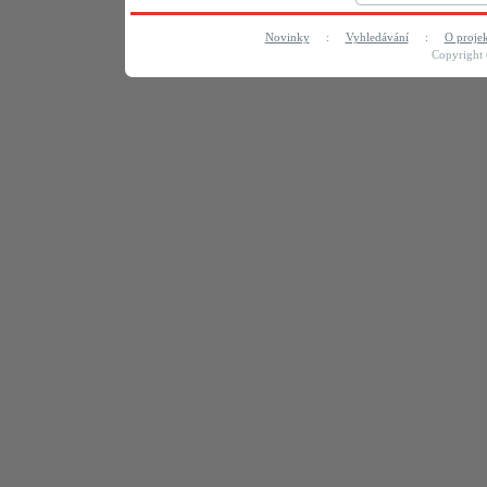
Novinky
:
Vyhledávání
:
O proje
Copyright