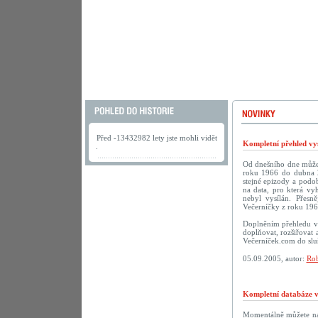
Před -13432982 lety jste mohli vidět
Kompletní přehled vys
.
Od dnešního dne můžete
roku 1966 do dubna 2
stejné epizody a podob
na data, pro která vy
nebyl vysílán. Přesn
Večerníčky z roku 196
Doplněním přehledu vy
doplňovat, rozšiřovat 
Večerníček.com do sluš
05.09.2005, autor:
Rob
Kompletní databáze vč
Momentálně můžete na