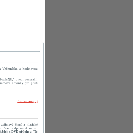
un Večerníčka a hodinovou
sažnější," uvedl generální
ogramové novinky pro příští
Komentáře (0)
 zajimavé čtení a klasické
e. Stačí odpovědět na tři
hádek s DVD přílohou "To