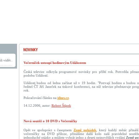
i vidět .
Večerníček ustoupí hodinovým Událostem
Česká televize odkryla programové novinky pro příští rok. Potvrdila přes
podobu Událostí.
Události budou od ledna začínat už v 19 hodin. "Potrvají hodinu a budou ob
ředitel ČT Jiří Janeček na tiskové konferenci, na níž televize představuje pr
rok.
Pokračování článku na
idnes.cz
.
14.12.2006, autor:
Robert Štípek
Nová soutěž o 10 DVD s Večerníčky
Opět ve spolupráci s časopisem
Země pohádek
, který každý měsíc přináší
večerníčky na DVD příloze, přinášíme další kolo naší pravidelné soutěž
jednoduché otázky a můžete vyhrát jedno z deseti nejnovějších vydání
Země po