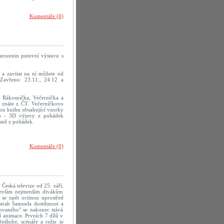
Komentáře (0)
arozenin putovní výstavu s
a zavítat na ní můžete od
Zavřeno: 23.11., 24.12 a
 Rákosníčka, Večerníčka a
ré znáte z ČT. Večerníčkovo
ou knihu obsahující vzorky
mu - 3D výjevy z pohádek
sně z pohádek.
Komentáře (0)
Česká televize od 25. září,
devším nejmenším divákům
se opět ocitnou uprostřed
strah Samuela dostihnout a
ovaného" se nakonec stává
í animace. Prvních 7 dílů v
edlohy, scénáře a režie je