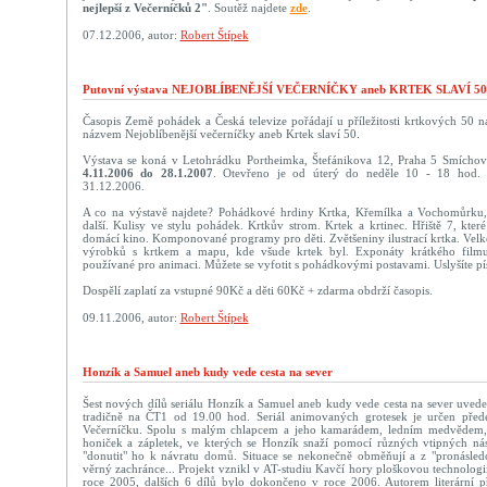
nejlepší z Večerníčků 2"
. Soutěž najdete
zde
.
07.12.2006, autor:
Robert Štípek
Putovní výstava NEJOBLÍBENĚJŠÍ VEČERNÍČKY aneb KRTEK SLAVÍ 50
Časopis Země pohádek a Česká televize pořádají u příležitosti krtkových 50 n
názvem Nejoblíbenější večerníčky aneb Krtek slaví 50.
Výstava se koná v Letohrádku Portheimka, Štefánikova 12, Praha 5 Smíchov 
4.11.2006 do 28.1.2007
. Otevřeno je od úterý do neděle 10 - 18 hod. 
31.12.2006.
A co na výstavě najdete? Pohádkové hrdiny Krtka, Křemílka a Vochomůrku,
další. Kulisy ve stylu pohádek. Krtkův strom. Krtek a krtinec. Hřiště 7, kte
domácí kino. Komponované programy pro děti. Zvětšeniny ilustrací krtka. Velk
výrobků s krtkem a mapu, kde všude krtek byl. Exponáty krátkého fil
používané pro animaci. Můžete se vyfotit s pohádkovými postavami. Uslyšíte pí
Dospělí zaplatí za vstupné 90Kč a děti 60Kč + zdarma obdrží časopis.
09.11.2006, autor:
Robert Štípek
Honzík a Samuel aneb kudy vede cesta na sever
Šest nových dílů seriálu Honzík a Samuel aneb kudy vede cesta na sever uvede 
tradičně na ČT1 od 19.00 hod. Seriál animovaných grotesek je určen pře
Večerníčku. Spolu s malým chlapcem a jeho kamarádem, ledním medvědem, 
honiček a zápletek, ve kterých se Honzík snaží pomocí různých vtipných ná
"donutit" ho k návratu domů. Situace se nekonečně obměňují a z "pronásled
věrný zachránce... Projekt vznikl v AT-studiu Kavčí hory ploškovou technologi
roce 2005, dalších 6 dílů bylo dokončeno v roce 2006. Autorem literární př