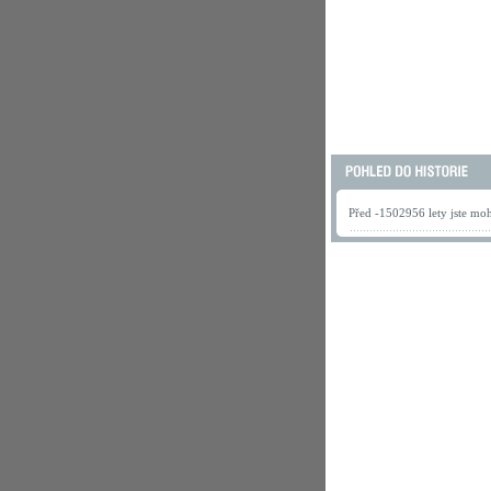
Před -1502956 lety jste mohl