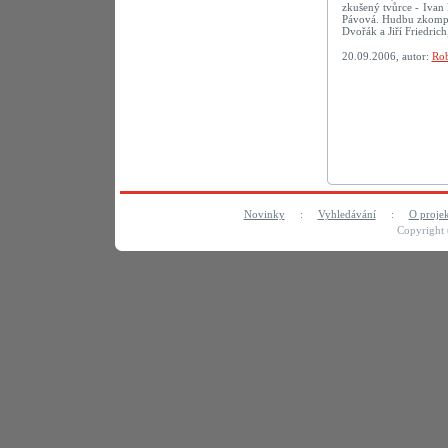
zkušený tvůrce - Ivan 
Pávová. Hudbu zkompon
Dvořák a Jiří Friedric
20.09.2006, autor:
Rob
Novinky
:
Vyhledávání
:
O proje
Copyright