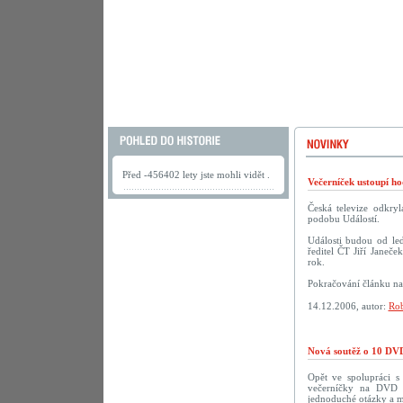
Před -456402 lety jste mohli vidět .
Večerníček ustoupí h
Česká televize odkry
podobu Událostí.
Události budou od led
ředitel ČT Jiří Janeče
rok.
Pokračování článku n
14.12.2006, autor:
Rob
Nová soutěž o 10 DVD
Opět ve spolupráci 
večerníčky na DVD př
jednoduché otázky a m