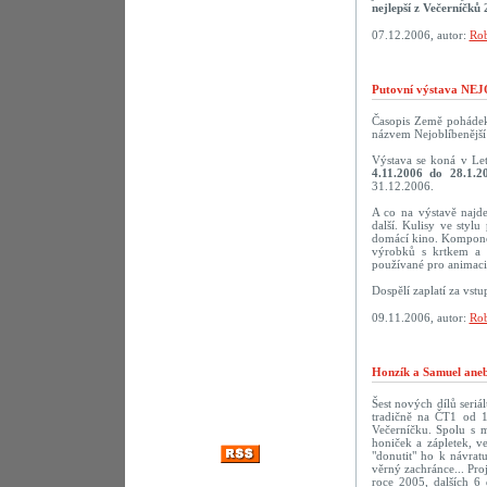
nejlepší z Večerníčků 
07.12.2006, autor:
Rob
Putovní výstava N
Časopis Země pohádek 
názvem Nejoblíbenější 
Výstava se koná v Le
4.11.2006 do 28.1.2
31.12.2006.
A co na výstavě najd
další. Kulisy ve styl
domácí kino. Komponov
výrobků s krtkem a 
používané pro animaci.
Dospělí zaplatí za vst
09.11.2006, autor:
Rob
Honzík a Samuel aneb
Šest nových dílů seriá
tradičně na ČT1 od 1
Večerníčku. Spolu s 
honiček a zápletek, v
"donutit" ho k návra
věrný zachránce... Pro
roce 2005, dalších 6 