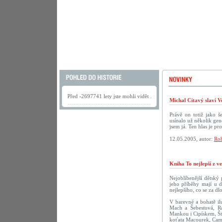
Před -2697741 lety jste mohli vidět .
Michal Citavý slaví V
Právě on totiž jako š
usínalo už několik gen
jsem já. Ten hlas je pr
12.05.2005, autor:
Rob
Kniha To nejlepší z v
Nejoblíbenější dětský
jeho příběhy mají u d
nejlepšího, co se za dl
V barevné a bohatě ilu
Mach a Šebestová, R
Mankou i Cipískem, Št
koťata Macourek, Camf