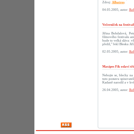
Zdroj:
Albatros
.
04.05.2005, autor:
Rob
Večerníček na festiva
Jiřina Bohdalová, Pe
filmového festivalu a
bude to velká sláva: v
přežil," řekl Blesku Ji
02.05.2005, autor:
Rob
Maxipes Fík oslaví tř
Nebojte se, blechy na
tuto postavu spisovate
Kadaně narodil a v kvě
26.04.2005, autor:
Rob