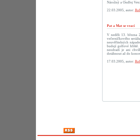
Nárožný a Ondřej Vetc
22.03.2005, autor:
Rob
Pat a Mat se vrací
V neděli 13. března 
večerníčkového seriálu
neuvěřitelných nápadec
budují golfové hřiště.
neodradí je ani chv
dotáhnout až do konc
17.03.2005, autor:
Rob