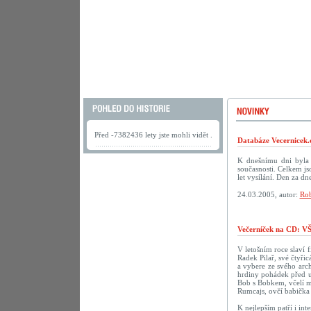
Před -7382436 lety jste mohli vidět .
Databáze Vecernicek.
K dnešnímu dni byla 
současnosti. Celkem j
let vysílání. Den za 
24.03.2005, autor:
Rob
Večerníček na CD:
V letošním roce slaví f
Radek Pilař, své čtyři
a vybere ze svého arch
hrdiny pohádek před u
Bob s Bobkem, včelí m
Rumcajs, ovčí babička 
K nejlepším patří i in