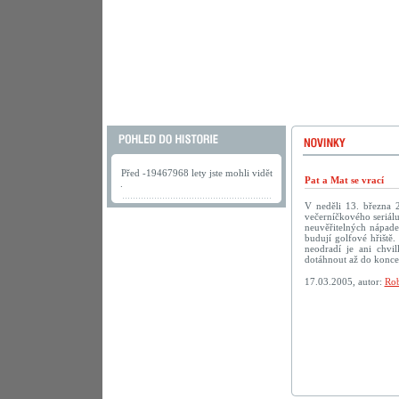
Před -19467968 lety jste mohli vidět
Pat a Mat se vrací
.
V neděli 13. března 
večerníčkového seriálu
neuvěřitelných nápadec
budují golfové hřiště.
neodradí je ani chv
dotáhnout až do konc
17.03.2005, autor:
Rob