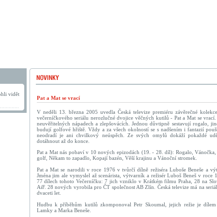
hli vidět
Pat a Mat se vrací
V neděli 13. března 2005 uvedla Česká televize premiéru závěrečné kolek
večerníčkového seriálu nerozlučné dvojice věčných kutilů - Pat a Mat se vrací
neuvěřitelných nápadech a zlepšovácích. Jednou důvtipně sestavují rogalo, jind
budují golfové hřiště. Vždy a za všech okolností se s nadšením i fantazií pouš
neodradí je ani chvilkový neúspěch. Ze svých omylů dokáží pokaždé ud
dotáhnout až do konce.
Pat a Mat nás pobaví v 10 nových epizodách (19. - 28. díl): Rogalo, Vánočka,
golf, Někam to zapadlo, Kopají bazén, Věší krajinu a Vánoční stromek.
Pat a Mat se narodili v roce 1976 v tvůrčí dílně režiséra Luboše Beneše a vý
Jména jim ale vymyslel až scenárista, výtvarník a režisér Luboš Beneš v roce 
77 dílech tohoto Večerníčku: 7 jich vzniklo v Krátkém filmu Praha, 28 na Slo
AiF. 28 nových vyrobila pro ČT společnost AB Zlín. Česká televize má na seri
dvaceti let.
Hudbu k příběhům kutilů zkomponoval Petr Skoumal, jejich režie je dílem V
Lamky a Marka Beneše.