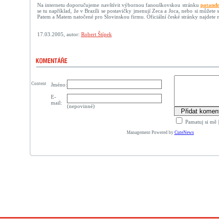
Na internetu doporučujeme navštívit výbornou fanouškovskou stránku
patand
se tu například, že v Brazíli se postavičky jmenují Zeca a Joca, nebo si můžete 
Patem a Matem natočené pro Slovinskou firmu. Oficiální české stránky najdete 
17.03.2005, autor:
Robert Štípek
Content
Jméno:
E-
mail:
(nepovinné)
Pamatuj si mě
Management Powered by
CuteNews