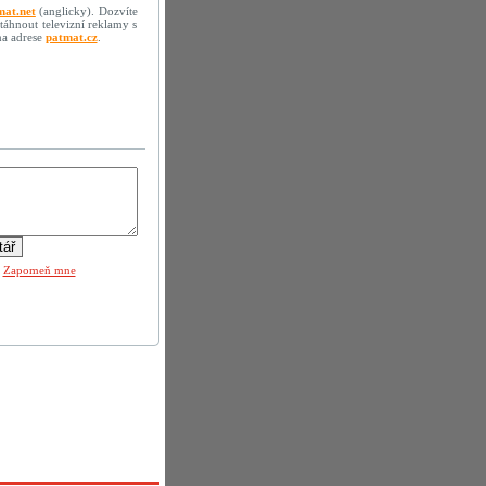
mat.net
(anglicky). Dozvíte
stáhnout televizní reklamy s
na adrese
patmat.cz
.
|
Zapomeň mne