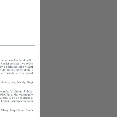
ce animovaného loutkového
. Kuťáci pokračují ve svých
y s pečlivostí sobě vlastní
tí do neřešitelných úkolů a
ělat výhodu a svůj nápad
 Stůňou, Fax, Jahody, Hrají
tvarníka Vladimíra Jiránka.
1989. Pat a Mat vystupují v
vensku a 14 ve společnosti
ál licenční smlouvu po dobu
lasty Pospíšilové, Josefa