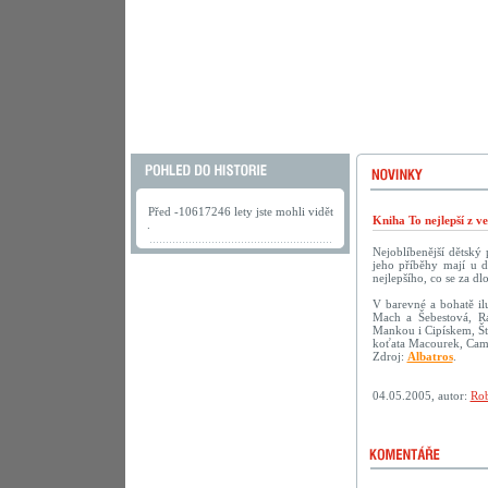
Před -10617246 lety jste mohli vidět
Kniha To nejlepší z v
.
Nejoblíbenější dětský
jeho příběhy mají u d
nejlepšího, co se za dl
V barevné a bohatě ilu
Mach a Šebestová, R
Mankou i Cipískem, Št
koťata Macourek, Camf
Zdroj:
Albatros
.
04.05.2005, autor:
Rob