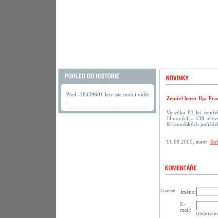
Před -18439601 lety jste mohli vidět
Zemřel herec Ilja Pra
.
Ve věku 81 let zemřel
filmových a 130 televi
Krkonošských pohádek
11.08.2005, autor:
Rob
Content
Jméno:
E-
mail:
(nepovin