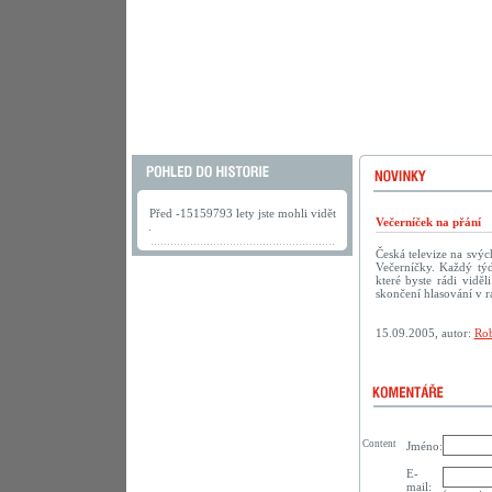
Před -15159793 lety jste mohli vidět
Večerníček na přání
.
Česká televize na svý
Večerníčky. Každý tý
které byste rádi vidě
skončení hlasování v r
15.09.2005, autor:
Rob
Content
Jméno:
E-
mail: