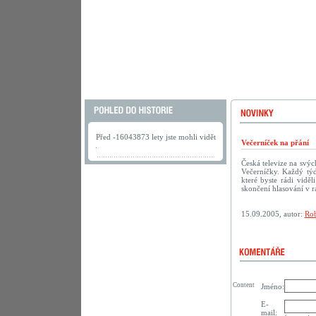
Před -16043873 lety jste mohli vidět
Večerníček na přání
.
Česká televize na svý
Večerníčky. Každý tý
které byste rádi vidě
skončení hlasování v r
15.09.2005, autor:
Rob
Content
Jméno:
E-
mail: