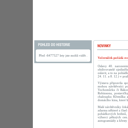
Před -6477527 lety jste mohli vidět .
Večerníček pořádá sv
Oslavy 40. narozenin 
obdivovatelé ojediněl
oslavit, a to na pohád
24. 11. a 8. 12.) v pr
Výstavu připravila sp
mohou návštěvníci po
Vochomůrku či Rákosn
Robinsona, postavičk
chaloupku Křemílka a
domácího kina, které 
Malé návštěvníky čeká
zdarma některé z číse
pohádkových hrdinů, 
výherci pěkných cen.
autogramiády a křesty 