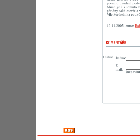
prvního uvedení podve
Mimo jiné k tomuto vý
pár dny také otevřela
Vile Portheimka potrvá
19.11.2005, autor:
Rob
Content
Jméno:
E-
mail:
(nepovin