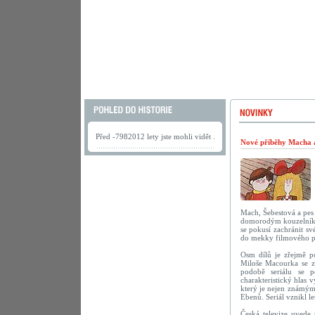
Před -7982012 lety jste mohli vidět .
Nové příběhy Macha a 
Mach, Šebestová a pes 
domorodým kouzelníkem
se pokusí zachránit s
do mekky filmového 
Osm dílů je zřejmě po
Miloše Macourka se za
podobě seriálu se p
charakteristický hlas 
který je nejen známým
Ebenů. Seriál vznikl le
Česká televize uvede