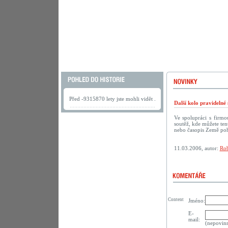
Před -9315870 lety jste mohli vidět .
Další kolo pravideln
Ve spolupráci s firm
soutěž, kde můžete te
nebo časopis Země po
11.03.2006, autor:
Rob
Content
Jméno:
E-
mail:
(nepovin