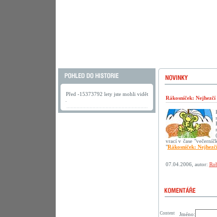
Před -15373792 lety jste mohli vidět
Rákosníček: Nejhezčí
.
vrací v čase "večerní
"
Rákosníček: Nejhezč
07.04.2006, autor:
Rob
Content
Jméno: