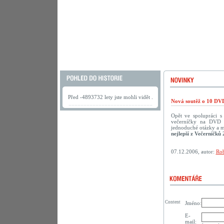
Před -4893732 lety jste mohli vidět .
Nová soutěž o 10 DVD
Opět ve spolupráci 
večerníčky na DVD př
jednoduché otázky a m
nejlepší z Večerníčků 
07.12.2006, autor:
Rob
Content
Jméno:
E-
mail: