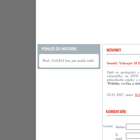
Před -3141819 lety jste mohli vidět .
Soutěž: Vyhrajte 10 
Opět ve spolupráci 
večerníčky na DVD p
jednoduché otázky a 
"
Příběhy cvrčka a ště
26.01.2007, autor:
Rob
Content
Jméno:
E-
mail: