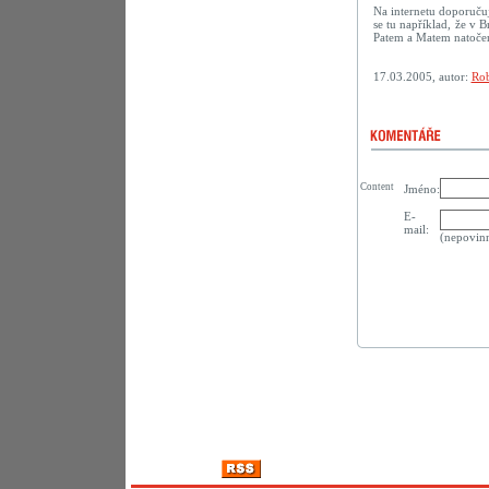
Na internetu doporuču
se tu například, že v B
Patem a Matem natočené
17.03.2005, autor:
Rob
Content
Jméno:
E-
mail:
(nepovin