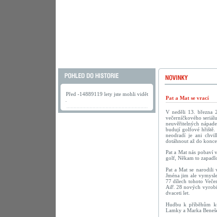
Před -14889119 lety jste mohli vidět
Pat a Mat se vrací
.
V neděli 13. března 
večerníčkového seriálu
neuvěřitelných nápadec
budují golfové hřiště.
neodradí je ani chv
dotáhnout až do konce
Pat a Mat nás pobaví 
golf, Někam to zapadlo
Pat a Mat se narodili
Jména jim ale vymyslel
77 dílech tohoto Veče
AiF. 28 nových vyrobi
dvaceti let.
Hudbu k příběhům kut
Lamky a Marka Beneš