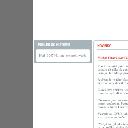
Před -3047481 lety jste mohli vidět .
Michal Citavý slaví V
Právě on totiž jako š
usínalo už několik gen
jsem já. Ten hlas je pr
A přestože je jeho hla
své dvě věty dostal r
Citavý byl dětskou te
Simona, vybrali si pr
"Nakonec jsem to namlu
musel opakovat. Popra
možná slibnou kariérou
Vystudoval ČVUT, obor
vzorný otec na Večerní
"Vždyť to byl také te
se ta znělka dožije č