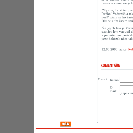
festivalu animovaných
"Myslím, že si ten pan
"svého" Večerníčka ta
noc?" ptaly se ho často
Děti se s tím časem smíř
"Že jejich táta je Veče
patnácti lety vstoupil
v pubertě, ten panáček
jsme dokázali něco tak
12.05.2005, autor:
Rob
Content
Jméno:
E-
mail:
(nepovin