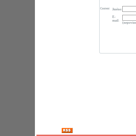
Content
Jméno:
E-
mail:
(nepovin