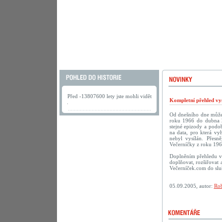
Před -13807600 lety jste mohli vidět
Kompletní přehled vys
.
Od dnešního dne můžete
roku 1966 do dubna 2
stejné epizody a podob
na data, pro která vy
nebyl vysílán. Přesn
Večerníčky z roku 196
Doplněním přehledu vy
doplňovat, rozšiřovat 
Večerníček.com do sluš
05.09.2005, autor:
Rob