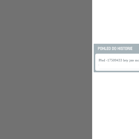
Před -17509433 lety jste mo
.