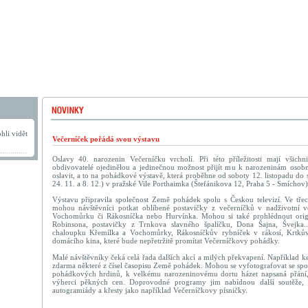
hli vidět
Večerníček pořádá svou výstavu
Oslavy 40. narozenin Večerníčku vrcholí. Při této příležitosti mají všichni
obdivovatelé ojedinělou a jedinečnou možnost přijít mu k narozeninám osobn
oslavit, a to na pohádkové výstavě, která proběhne od soboty 12. listopadu do
24. 11. a 8. 12.) v pražské Vile Porthaimka (Štefánikova 12, Praha 5 - Smíchov
Výstavu připravila společnost Země pohádek spolu s Českou televizí. Ve tř
mohou návštěvníci potkat oblíbené postavičky z večerníčků v nadživotní ve
Vochomůrku či Rákosníčka nebo Hurvínka. Mohou si také prohlédnout origi
Robinsona, postavičky z Trnkova slavného špalíčku, Dona Šajna, Švejka.
chaloupku Křemílka a Vochomůrky, Rákosníčkův rybníček v rákosí, Krtkův
domácího kina, které bude nepřetržitě promítat Večerníčkovy pohádky.
Malé návštěvníky čeká celá řada dalších akcí a milých překvapení. Například 
zdarma některé z čísel časopisu Země pohádek. Mohou se vyfotografovat se spo
pohádkových hrdinů, k velkému narozeninovému dortu házet napsaná přání,
výherci pěkných cen. Doprovodné programy jim nabídnou další soutěže, a
autogramiády a křesty jako například Večerníčkovy písničky.