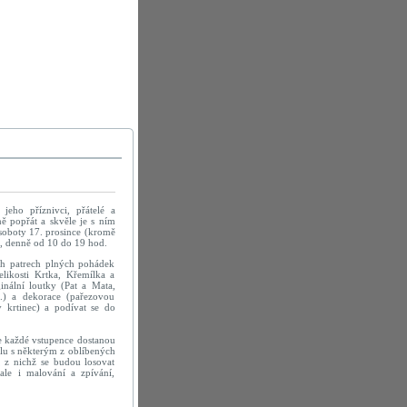
 jeho příznivci, přátelé a
ě popřát a skvěle je s ním
 soboty 17. prosince (kromě
), denně od 10 do 19 hod.
ech patrech plných pohádek
likosti Krtka, Křemílka a
nální loutky (Pat a Mata,
..) a dekorace (pařezovou
 krtinec) a podívat se do
ke každé vstupence dostanou
lu s některým z oblíbených
 z nichž se budou losovat
le i malování a zpívání,