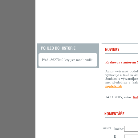
Před -8627040 lety jste mohli vidět .
Rozhovor s autorem 
Autor výtvarné podoby
vystavuje a také sklá
Souhlasí s výtvarníke
mel předobraz v Šala
najdete zde
.
14.11.2005, autor:
Rob
Content
Jméno:
E-