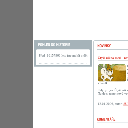
Před -16157963 lety jste mohli vidět
Čtyři uši na mezi - n
.
Zdeněk.
Celý projek Čtyři uši
Najde si tento nový ve
12.01.2006, autor:
SU