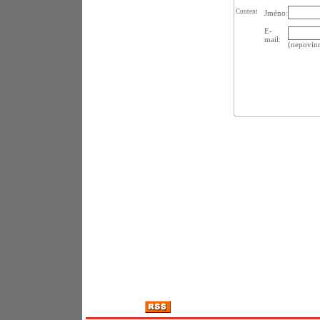
Content
Jméno:
E-
mail:
(nepovin