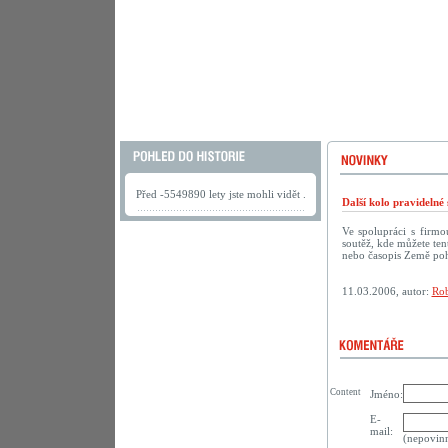
Před -5549890 lety jste mohli vidět .
Další kolo pravideln
Ve spolupráci s firm
soutěž, kde můžete te
nebo časopis Země po
11.03.2006, autor:
Rob
Content
Jméno:
E-
mail:
(nepovin