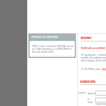
2003: Can't connect to MySQL server
Další kolo pravideln
on 's5db.ehosting.cz' (10061)Před 0
lety jste mohli vidět .
Ve spolupráci s firm
soutěž, kde můžete te
nebo časopis Země po
11.03.2006, autor:
Rob
Content
Jméno:
E-
mail:
(nepovin