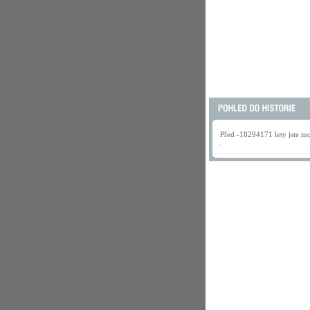
Před -18294171 lety jste mo
.