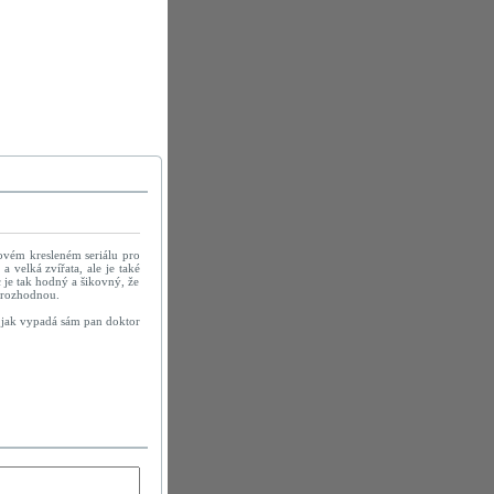
ovém kresleném seriálu pro
 velká zvířata, ale je také
c je tak hodný a šikovný, že
a rozhodnou.
e jak vypadá sám pan doktor