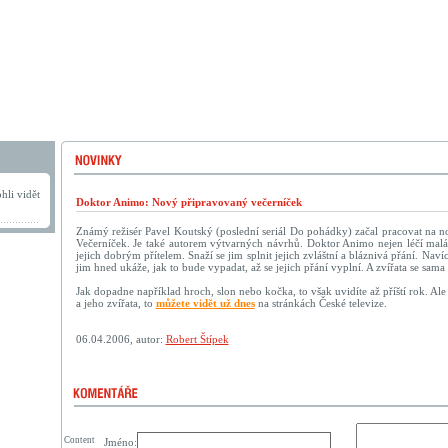
hli vidět
Doktor Animo: Nový připravovaný večerníček
Známý režisér Pavel Koutský (poslední seriál Do pohádky) začal pracovat na n
Večerníček. Je také autorem výtvarných návrhů. Doktor Animo nejen léčí malá a
jejich dobrým přítelem. Snaží se jim splnit jejich zvláštní a bláznivá přání. Naví
jim hned ukáže, jak to bude vypadat, až se jejich přání vyplní. A zvířata se sam
Jak dopadne například hroch, slon nebo kočka, to však uvidíte až příští rok. Al
a jeho zvířata, to
můžete vidět už dnes
na stránkách České televize.
06.04.2006, autor:
Robert Štípek
Content
Jméno: